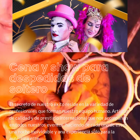
Cena y show para
despedidas de
soltero
El secreto de nuestro éxito reside en la variedad de
profesionales que forman nuestro equipo humano. Artistas
de calidad y de prestigio internacional que nos acompañan
en todos nuestros eventos, haciendo de cada uno de estos
una noche inolvidable y una experiencia solo para la
auténtica élite.