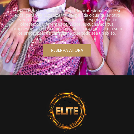
En Sala Élite tenemos un equipo de profesionales que se
encargarán de organizar tu despedida o cualquier otro
evento de principio a fin. Además de espectáculo, te
ofrecemos diferentes servicios, escuchamos tus
propuestas y las hacemos posibles, para que ese día solo
os preocupéis de disfrutar y que todo sea un éxito.
RESERVA AHORA