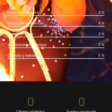
Música en directo
0
%
Great performances
0
%
Shows de baile
0
%
Acrobacia y burlesque
0
%
Comida y bebida
0
%
0
0
Clientes satisfechos
Eventos organizados