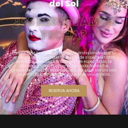
del Sol
¿OS RESERVAMOS
FECHA?
En Sala Élite tenemos un equipo de profesionales que se
encargarán de organizar tu despedida o cualquier otro
evento de principio a fin. Además de espectáculo, te
ofrecemos diferentes servicios, escuchamos tus
propuestas y las hacemos posibles, para que ese día solo
os preocupéis de disfrutar y que todo sea un éxito.
RESERVA AHORA